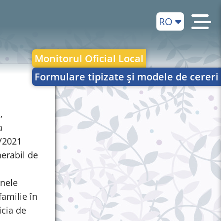
RO
Monitorul Oficial Local
Formulare tipizate și modele de cereri
,
a
6/2021
nerabil de
anele
familie în
icia de