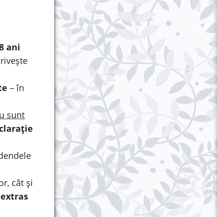
8 ani
rivește
te
– în
nu sunt
clarație
idendele
r, cât și
 extras