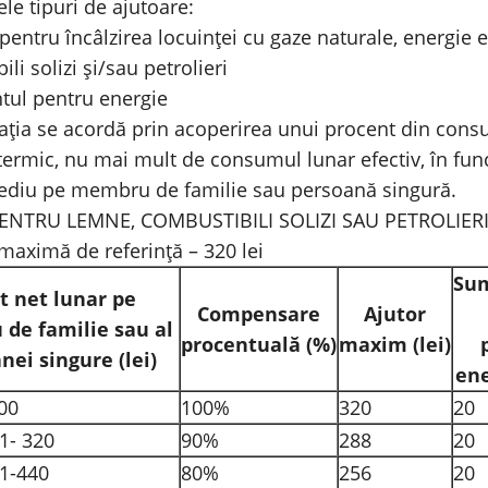
le tipuri de ajutoare:
pentru încâlzirea locuinței cu gaze naturale, energie e
li solizi și/sau petrolieri
tul pentru energie
ia se acordă prin acoperirea unui procent din cons
termic, nu mai mult de consumul lunar efectiv, în fun
ediu pe membru de familie sau persoană singură.
ENTRU LEMNE, COMBUSTIBILI SOLIZI SAU PETROLIER
maximă de referință – 320 lei
Su
t net lunar pe
Compensare
Ajutor
de familie sau al
procentuală
(%)
maxim
(lei)
nei singure
(lei)
en
00
100%
320
20
.1- 320
90%
288
20
.1-440
80%
256
20