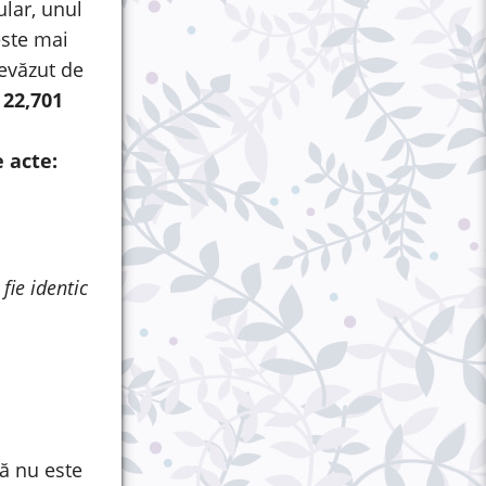
ular, unul
este mai
revăzut de
22,701
 acte:
fie identic
ă nu este