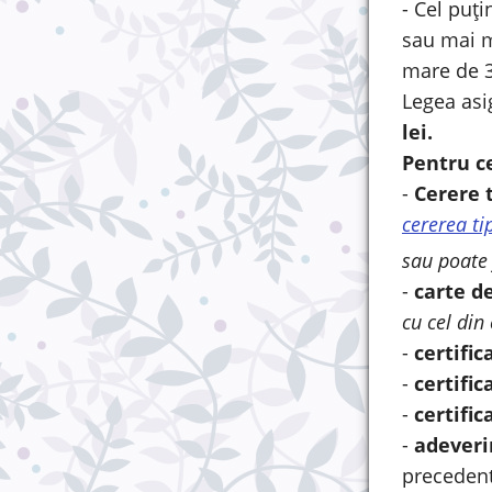
- Cel puți
sau mai m
mare de 3
Legea asi
lei.
Pentru c
-
Cerere t
cererea ti
sau poate 
-
carte d
cu cel din
-
certific
-
certific
-
certific
-
adeveri
precedent