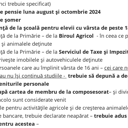
nci trebuie specificat)
e pensie luna august și octombrie 2024
de șomer
nță de la școală pentru elevii cu vârsta de peste 1
nță de la Primărie – de la
Biroul Agricol
- în ceea ce p
e și animalele deținute
nță de la Primărie – de la
Serviciul de Taxe și Impozi
rivește imobilele și autovehiculele deținute
ersoanele care au împlinit vârsta de 16 ani –
cei care 
au nu își continuă studiile -
trebuie să depună a de
eniturile personale
upă cartea de membru de la composesorat
– și div
acolo sunt considerate venit
ile pentru activitățile agricole și de creșterea animalelo
e bancare, trebuie declarate neapărat –
trebuie adus
entru
acestea
–