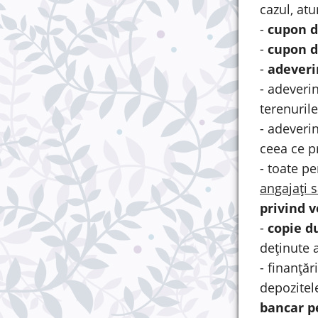
cazul, atu
-
cupon d
-
cupon 
-
adeveri
- adeveri
terenuril
- adeveri
ceea ce p
- toate p
angajați s
privind v
-
copie d
deținute 
- finanțăr
depozitel
bancar p