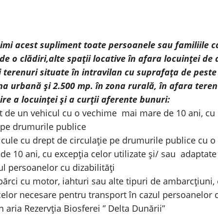
imi acest supliment toate persoanele sau familiile c
de o cl
ădiri,alte spații locative în afara locuinței de 
 terenuri situate în intravilan cu suprafața de peste
na urbană și 2.500 mp. în zona rurală, în afara teren
re a locuinței și a curții aferente bunuri:
t de un vehicul cu o vechime mai mare de 10 ani, cu
e pe drumurile publice
icule cu drept de circulație pe drumurile publice cu 
de 10 ani, cu excepția celor utilizate și/ sau adaptat
l persoanelor cu dizabilități
bărci cu motor, iahturi sau alte tipuri de ambarcțiuni,
celor necesare pentru transport în cazul persoanelor 
n aria Rezervția Biosferei ” Delta Dunării”