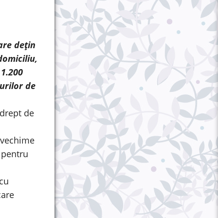
are dețin
domiciliu,
 1.200
urilor de
 drept de
o vechime
e pentru
 cu
care