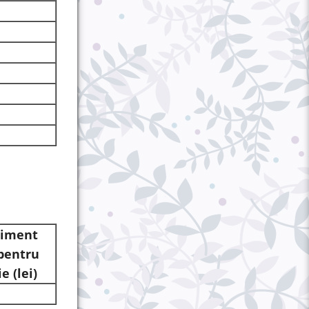
iment
pentru
ie
(lei)