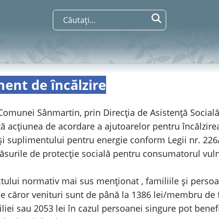
ent de încălzire
Comunei Sânmartin, prin Direcția de Asistență Socială
 acțiunea de acordare a ajutoarelor pentru încălzire
 și suplimentului pentru energie conform Legii nr. 22
ăsurile de protecție socială pentru consumatorul vul
actului normativ mai sus menționat , familiile și perso
le căror venituri sunt de până la 1386 lei/membru de 
iliei sau 2053 lei în cazul persoanei singure pot benef