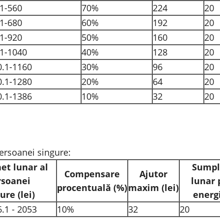
.1-560
70%
224
20
.1-680
60%
192
20
.1-920
50%
160
20
.1-1040
40%
128
20
0.1-1160
30%
96
20
0.1-1280
20%
64
20
0.1-1386
10%
32
20
persoanei singure:
et lunar al
Sumpl
Compensare
Ajutor
rsoanei
lunar 
procentuală
(%)
maxim
(lei)
gure
(lei)
energ
6.1 - 2053
10%
32
20