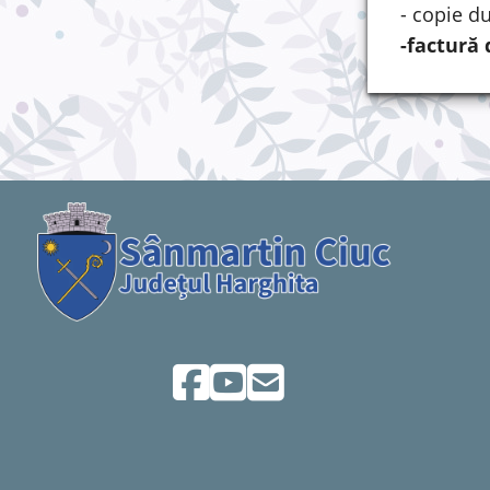
- copie du
-factură 