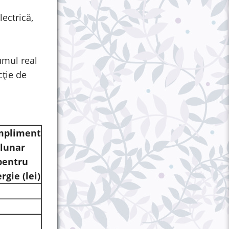
lectrică,
umul real
cţie de
I
mpliment
lunar
pentru
ergie
(lei)