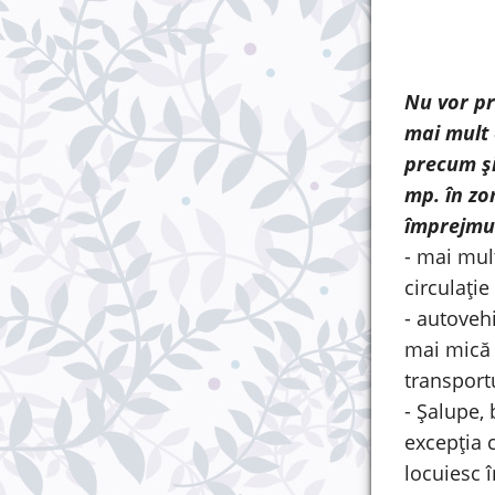
Nu vor pr
mai mult 
precum și
mp. în zo
împrejmui
- mai mul
circulați
- autoveh
mai mică 
transportu
- Șalupe, 
excepția 
locuiesc î