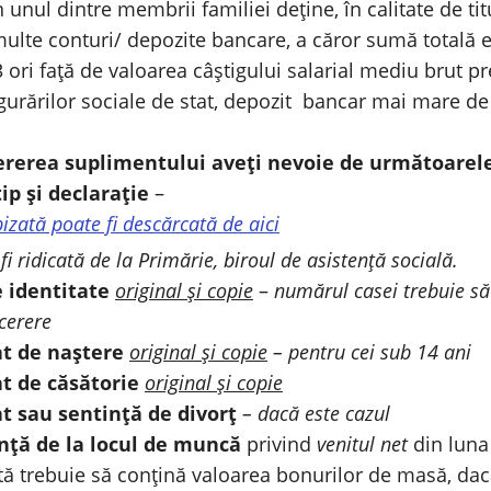
n unul dintre membrii familiei deține, în calitate de tit
ulte conturi/ depozite bancare, a căror sumă totală 
 ori față de valoarea câștigului salarial mediu brut p
gurărilor sociale de stat, depozit bancar mai mare de
ererea suplimentului aveți nevoie de următoarele
ip și declarație
–
pizată poate fi descărcată de aici
fi ridicată de la Primărie, biroul de asistență socială.
e identitate
original și copie
–
numărul casei trebuie să 
 cerere
at de naștere
original și copie
– pentru cei sub 14 ani
at de căsătorie
original și copie
at sau sentință de divorț
– dacă este cazul
nță de la locul de muncă
privind
venitul net
din luna
ă trebuie să conțină valoarea bonurilor de masă, dac