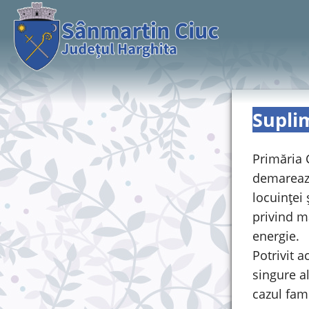
Suplim
Primăria 
demarează
locuinței
privind m
energie.
Potrivit 
singure a
cazul fam