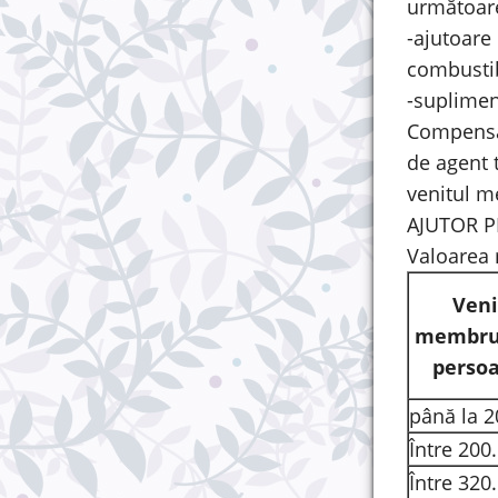
următoare
-ajutoare 
combustibi
-suplimen
Compensaţ
de agent 
venitul m
AJUTOR P
Valoarea 
Veni
membru 
persoa
până la 2
Între 200
Între 320