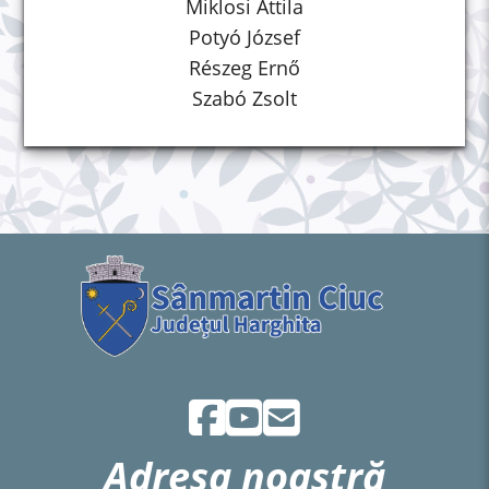
Miklosi Attila
Potyó József
Részeg Ernő
Szabó Zsolt
Adresa noastră