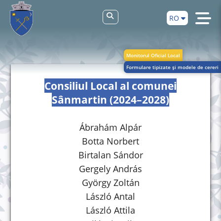
RO
Monitorul Oficial Local
Formulare tipizate și modele de cereri
Consiliul Local al comunei
Sânmartin (2024–2028)
Ábrahám Alpár
Botta Norbert
Birtalan Sándor
Gergely András
György Zoltán
László Antal
László Attila