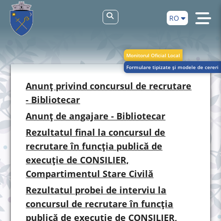
RO
Monitorul Oficial Local
Formulare tipizate și modele de cereri
Anunț privind concursul de recrutare
- Bibliotecar
Anunț de angajare - Bibliotecar
Rezultatul final la concursul de
recrutare în funcția publică de
execuție de CONSILIER,
Compartimentul Stare Civilă
Rezultatul probei de interviu la
concursul de recrutare în funcția
publică de execuție de CONSILIER,