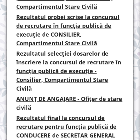
Compartimentul Stare Civilă
Rezultatul probei scrise la concursul
de recrutare în funcția publică de
execuție de CONSILIER,
Compartimentul Stare Civilă
Rezultatul selecției dosarelor de
înscriere la concursul de recrutare în
funcția publică de execuție -
Consilier, Compartimentul Stare
Civilă
ANUNȚ DE ANGAJARE - Ofițer de stare
civilă
Rezultatul final la concursul de
recrutare pentru funcția publică de
CONDUCERE de SECRETAR GENERAL