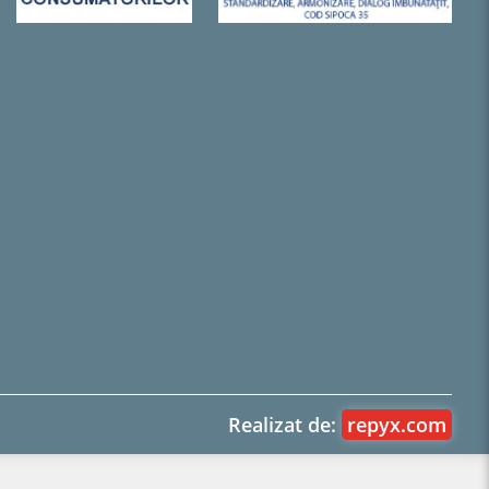
Realizat de:
repyx.com