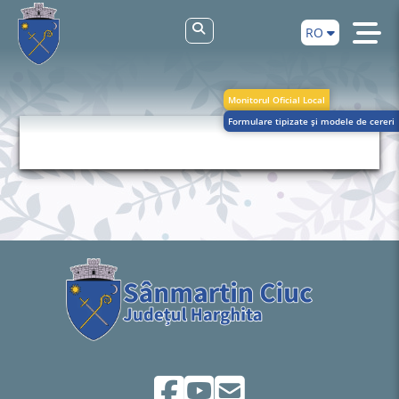
RO
Monitorul Oficial Local
Formulare tipizate și modele de cereri