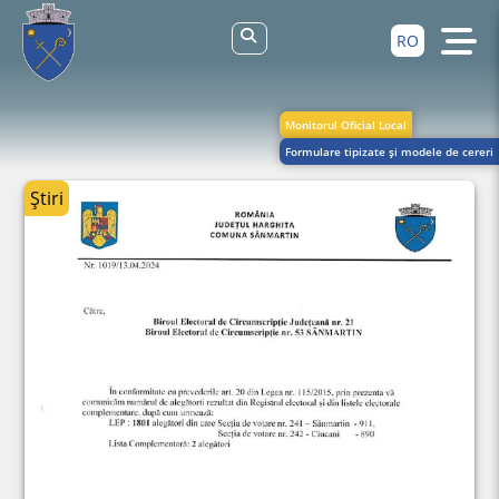
RO
Monitorul Oficial Local
Formulare tipizate și modele de cereri
Știri