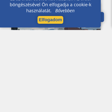
böngészésével Ön elfogadja a cookie-k
Közélet
használatát.
Bővebben
Elfogadom
Gyalogosan és lóháton a
Szűzanyához
Bővebben
2024-05-21