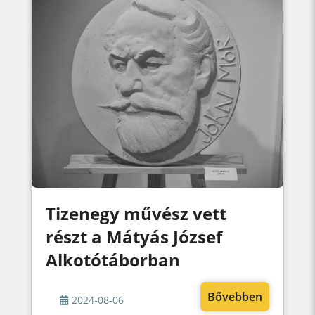
Tizenegy művész vett
részt a Mátyás József
Alkotótáborban
Bővebben
2024-08-06