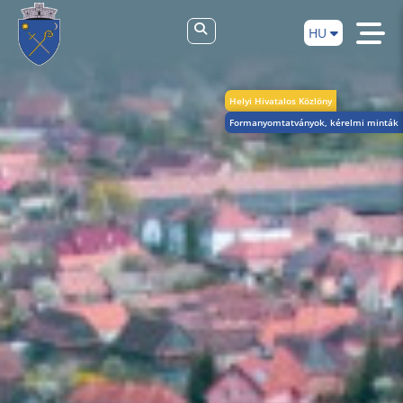
HU
Helyi Hivatalos Közlöny
Formanyomtatványok, kérelmi minták