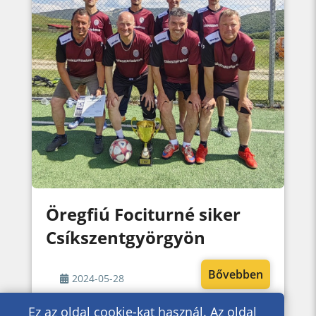
Öregfiú Fociturné siker
Csíkszentgyörgyön
Bővebben
2024-05-28
Ez az oldal cookie-kat használ. Az oldal