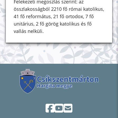
Felekezeti megoszlás szerint: az
összlakosságból 2210 fő római katolikus,
41 fő református, 21 fő ortodox, 7 fő
unitárius, 2 fő görög katolikus és fő
vallás nelküli.