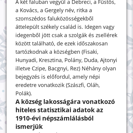
A két faluban vegyül a Debreci, a Füstös,
a Kovács, a Gergely név, ritka a
szomszédos faluközösségekből
áttelepült székely család is. Idegen vagy
idegenből jött csak a szolgák és zsellérek
között található, de ezek időszakosan
tartózkodnak a községben (Fisaki,
Hunyadi, Kresztina, Polány, Duda, Ajtonyi
illetve Czipe, Bacgnyi, Rez) Néhány olyan
bejegyzés is előfordul, amely népi
eredetre vonatkozik (Szászfi, Oláh,
Polák).
A község lakosságára vonatkozó
hiteles statisztikai adatok az
1910-évi népszámlálásból
ismerjük