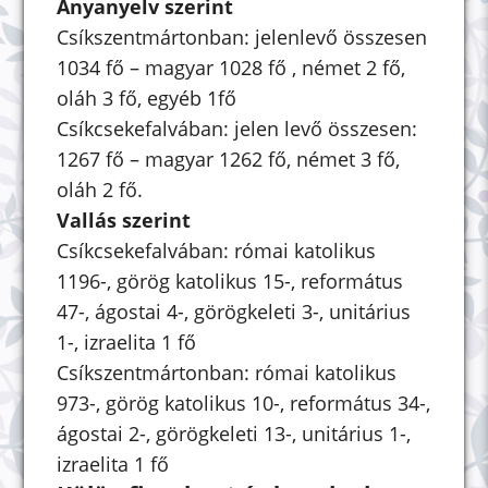
Anyanyelv szerint
Csíkszentmártonban: jelenlevő összesen
1034 fő – magyar 1028 fő , német 2 fő,
oláh 3 fő, egyéb 1fő
Csíkcsekefalvában: jelen levő összesen:
1267 fő – magyar 1262 fő, német 3 fő,
oláh 2 fő.
Vallás szerint
Csíkcsekefalvában: római katolikus
1196-, görög katolikus 15-, református
47-, ágostai 4-, görögkeleti 3-, unitárius
1-, izraelita 1 fő
Csíkszentmártonban: római katolikus
973-, görög katolikus 10-, református 34-,
ágostai 2-, görögkeleti 13-, unitárius 1-,
izraelita 1 fő