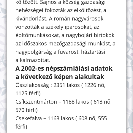
költözött. Sajnos a község gazdasági
nehézségei fokozták az elköltözést, a
kivándorlást. A román nagyvárosok
vonzották a székely iparosokat, az
építőmunkásokat, a nagybojári birtokok
az időszakos mezőgazdasági munkást, a
nagypolgárság a fuvarost, háztartási
alkalmazottat.
A 2002-es népszámlálási adatok
a következő képen alakultak
Összlakosság : 2351 lakos ( 1226 nő,
1125 férfi)
Csíkszentmárton – 1188 lakos ( 618 nő,
570 férfi)
Csekefalva – 1163 lakos ( 608 nő, 555
férfi)