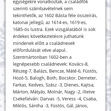
egységekre vonatkoztak, a családfők
szerinti számbavételnek sem
tekinthetők, az 1602 Básta féle összeírás,
katonai jellegű, az 1614-es, 1619-es,
1685-ös lustra. Ezek vizsgálatából is sok
érdekes következtetésre juthatunk
mindenek előtt a családnevek
előfordulását véve alapul.
Szentmártonban 1602-ben a
legnépesebb családnevek: Kovács-8,
Részeg-7, Balázs, Bencze, Máté-6, Füstös,
Hozó-5, Balogh, Both, Bocskor, Demeter,
Farkas, Kedves, Szász -3, Dienes, Kajtsa,
Márton, Mátyás, Molnár, Nagy -2, illetve
Csekefalván: Darvas -5, Veress -4, Csaba,
Miklós, Sántha -3, Füstös, Gál, János,