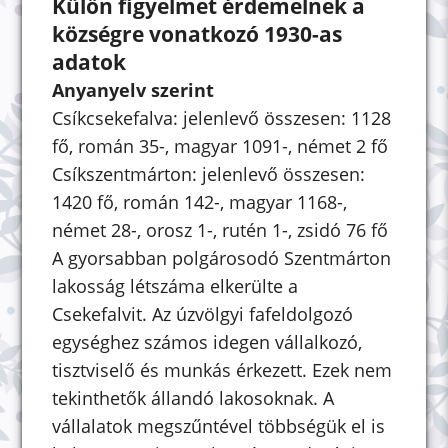
Külön figyelmet érdemelnek a
községre vonatkozó 1930-as
adatok
Anyanyelv szerint
Csíkcsekefalva: jelenlevő összesen: 1128
fő, román 35-, magyar 1091-, német 2 fő
Csíkszentmárton: jelenlevő összesen:
1420 fő, román 142-, magyar 1168-,
német 28-, orosz 1-, rutén 1-, zsidó 76 fő
A gyorsabban polgárosodó Szentmárton
lakosság létszáma elkerülte a
Csekefalvit. Az úzvölgyi fafeldolgozó
egységhez számos idegen vállalkozó,
tisztviselő és munkás érkezett. Ezek nem
tekinthetők állandó lakosoknak. A
vállalatok megszűntével többségük el is