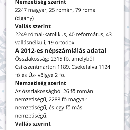
Nemzetiség szerint
2247 magyar, 25 román, 79 roma
(cigány)
Vallás szerint
2249 római-katolikus, 40 református, 43
vallásnélküli, 19 ortodox
A 2012-es népszámlálás adatai
Összlakosság: 2315 fő, amelyből
Csíkszentmárton 1189, Csekefalva 1124
fő és Úz- völgye 2 fő.
Nemzetiség szerint
Az összlakosságból 26 fő román
nemzetiségű, 2288 fő magyar
nemzetiségű, és egy fő más
nemzetiségű.
Vallás szerint