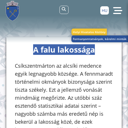
HU
Helyi Hivatalos Közlöny
Formanyomtatványok, kérelmi minták
A falu lakossága
Csíkszentmárton az alcsíki medence
egyik legnagyobb községe. A fennmaradt
történelmi okmányok bizonysága szerint
tiszta székely. Ezt a jellemző vonását
mindmáig megőrizte. Az utóbbi száz
esztendő statisztikai adatai szerint –
nagyobb számba más eredetű nép is
bekerül a lakosság közé, de ezek