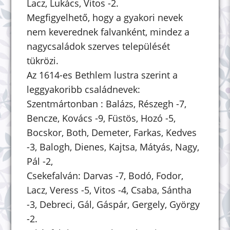
Lacz, Lukács, Vitos -2.
Megfigyelhető, hogy a gyakori nevek
nem keverednek falvanként, mindez a
nagycsaládok szerves települését
tükrözi.
Az 1614-es Bethlem lustra szerint a
leggyakoribb családnevek:
Szentmártonban : Balázs, Részegh -7,
Bencze, Kovács -9, Füstös, Hozó -5,
Bocskor, Both, Demeter, Farkas, Kedves
-3, Balogh, Dienes, Kajtsa, Mátyás, Nagy,
Pál -2,
Csekefalván: Darvas -7, Bodó, Fodor,
Lacz, Veress -5, Vitos -4, Csaba, Sántha
-3, Debreci, Gál, Gáspár, Gergely, György
-2.