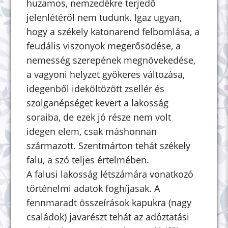
huzamos, nemzedékre terjedő
jelenlétéről nem tudunk. Igaz ugyan,
hogy a székely katonarend felbomlása, a
feudális viszonyok megerősödése, a
nemesség szerepének megnövekedése,
a vagyoni helyzet gyökeres változása,
idegenből ideköltözött zsellér és
szolganépséget kevert a lakosság
soraiba, de ezek jó része nem volt
idegen elem, csak máshonnan
származott. Szentmárton tehát székely
falu, a szó teljes értelmében.
A falusi lakosság létszámára vonatkozó
történelmi adatok foghíjasak. A
fennmaradt összeírások kapukra (nagy
családok) javarészt tehát az adóztatási