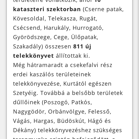
kataszteri szektorban
(Cserne patak,
Kövesoldal, Telekasza, Rugát,
Csécsend, Harukály, Hurrogató,
Györödszege, Cege, Ülőpatak,
Szakadály) összesen
811 új
telekkönyvet
állítottak ki.
Még hátramaradt a csekefalvi rész
erdei kaszálós területeinek
telekkönyvezése, Kurtától egészen
Szetyéig. Továbbá a belsőbb területek
dűllőinek (Poszogó, Patkós,
Nagygödör, Orbánvölgye, Felesső,
Vágás, Hargas, Büdöskút, Hágó és
Dékány) telekkönyvezéshez szükséges