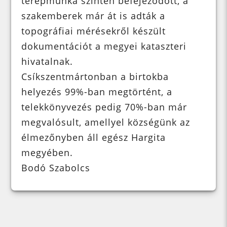
terepmunka szintén befejeződött, a
szakemberek már át is adták a
topográfiai mérésekről készült
dokumentációt a megyei kataszteri
hivatalnak.
Csíkszentmártonban a birtokba
helyezés 99%-ban megtörtént, a
telekkönyvezés pedig 70%-ban már
megvalósult, amellyel községünk az
élmezőnyben áll egész Hargita
megyében.
Bodó Szabolcs