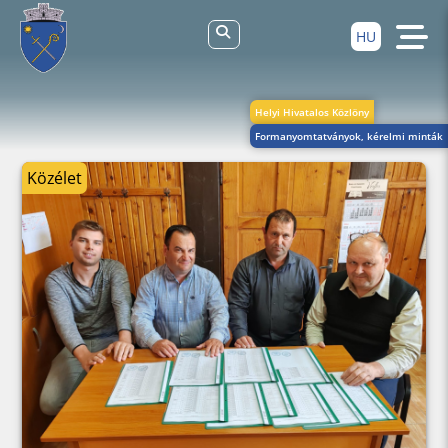
HU
Helyi Hivatalos Közlöny
Formanyomtatványok, kérelmi minták
Közélet