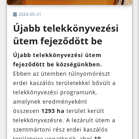
2024-05-21
Újabb telekkönyvezési
ütem fejeződött be
Újabb telekkönyvezési ütem
fejeződött be községünkben.
Ebben az ütemben túlnyomórészt
erdei kaszálós területekkel bővült a
telekkönyvezési programunk,
amelynek eredményeként
összesen
1293 ha
terület került
telekkönyvezésre. A lezárult ütem a
szentmártoni rész erdei kaszálós
területeire vonatkozik, ahol
10