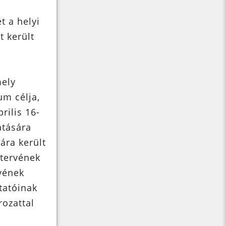
i
t a helyi
t került
mely
um célja,
rilis 16-
atására
ára került
 tervének
rvének
tatóinak
rozattal