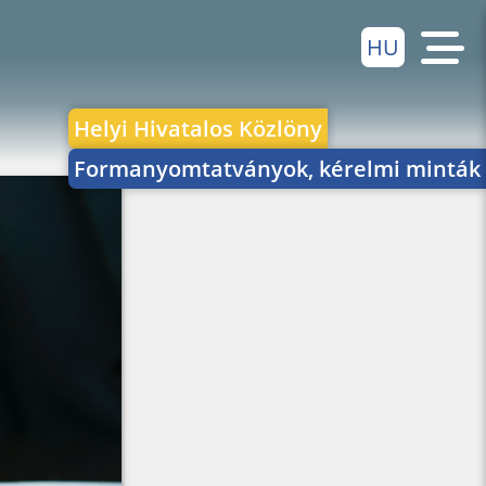
HU
Helyi Hivatalos Közlöny
Formanyomtatványok, kérelmi minták