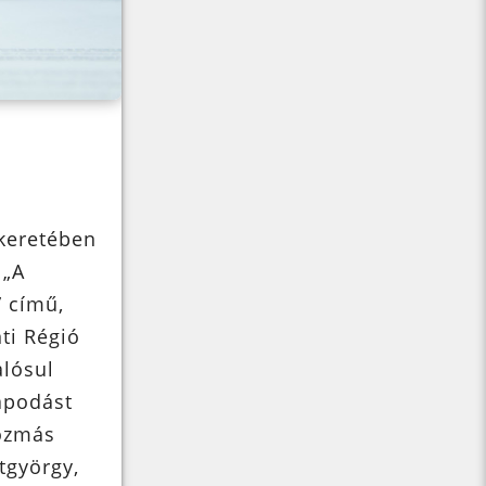
 keretében
 „A
” című,
ti Régió
alósul
apodást
kozmás
tgyörgy,