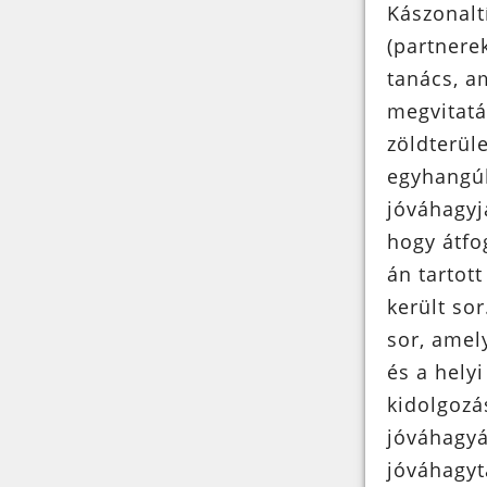
Kászonalt
(partnerek
tanács, a
megvitatá
zöldterül
egyhangúl
jóváhagyj
hogy átfog
án tartot
került so
sor, amel
és a hely
kidolgozá
jóváhagyá
jóváhagyt