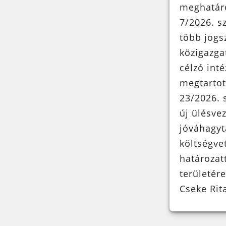
meghatáro
7/2026. s
több jogs
közigazga
célzó int
megtartot
23/2026. 
új ülésve
jóváhagyt
költségve
határozat
területére
Cseke Rit