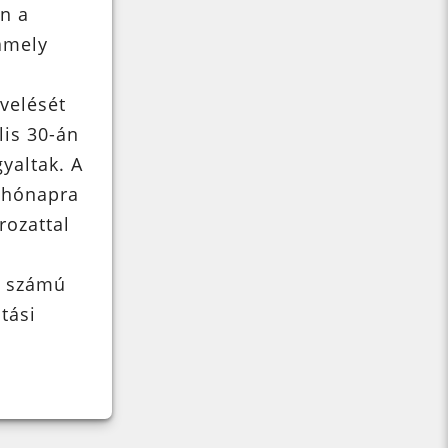
n a
amely
velését
lis 30-án
yaltak. A
 hónapra
rozattal
. számú
tási