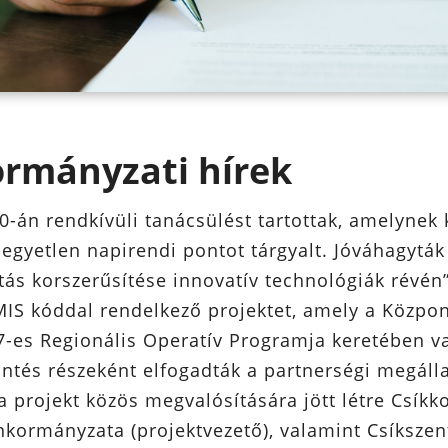
rmányzati hírek
0-án rendkívüli tanácsülést tartottak, amelynek
t egyetlen napirendi pontot tárgyalt. Jóváhagyták
tás korszerűsítése innovatív technológiák révén
IS kóddal rendelkező projektet, amely a Közpon
-es Regionális Operatív Programja keretében v
ntés részeként elfogadták a partnerségi megáll
 a projekt közös megvalósítására jött létre Csík
kormányzata (projektvezető), valamint Csíkszen