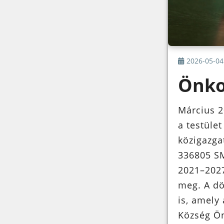
2026-05-04
Önko
Március 2
a testüle
közigazga
336805 SM
2021–2027
meg. A dö
is, amely
Község Ön