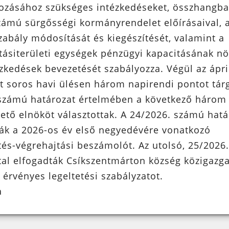
zásához szükséges intézkedéseket, összhangba
zámú sürgősségi kormányrendelet előírásaival, 
zabály módosítását és kiegészítését, valamint a
tásiterületi egységek pénzügyi kapacitásának nö
ézkedések bevezetését szabályozza. Végül az ápri
t soros havi ülésen három napirendi pontot tárg
számú határozat értelmében a következő három
zető elnököt választottak. A 24/2026. számú hatá
ák a 2026-os év első negyedévére vonatkozó
tés-végrehajtási beszámolót. Az utolsó, 25/2026
tal elfogadták Csíkszentmárton község közigazga
 érvényes legeltetési szabályzatot.
a