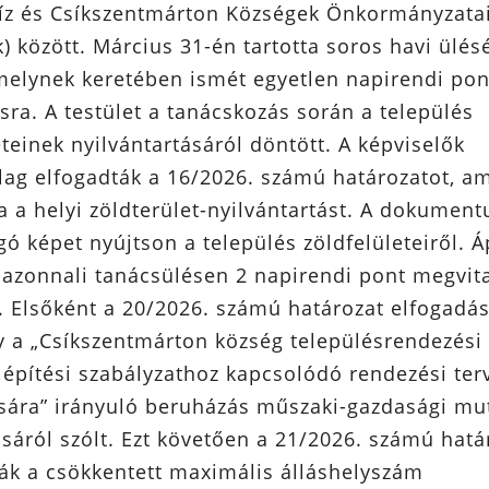
íz és Csíkszentmárton Községek Önkormányzata
) között. Március 31-én tartotta soros havi ülésé
melynek keretében ismét egyetlen napirendi pon
sra. A testület a tanácskozás során a település
eteinek nyilvántartásáról döntött. A képviselők
ag elfogadták a 16/2026. számú határozatot, a
a a helyi zöldterület-nyilvántartást. A dokument
ó képet nyújtson a település zöldfelületeiről. Áp
t azonnali tanácsülésen 2 napirendi pont megvit
r. Elsőként a 20/2026. számú határozat elfogadás
y a „Csíkszentmárton község településrendezési
i építési szabályzathoz kapcsolódó rendezési te
sára” irányuló beruházás műszaki-gazdasági mu
sáról szólt. Ezt követően a 21/2026. számú hatá
ák a csökkentett maximális álláshelyszám