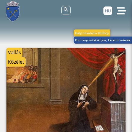
HU
Helyi Hivatalos Közlöny
Formanyomtatványok, kérelmi minták
Vallás
Közélet