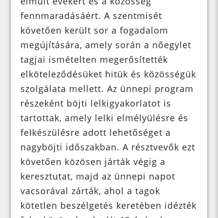
elmúlt évekért és a közösség
fennmaradásáért. A szentmisét
követően került sor a fogadalom
megújítására, amely során a nőegylet
tagjai ismételten megerősítették
elköteleződésüket hitük és közösségük
szolgálata mellett. Az ünnepi program
részeként böjti lelkigyakorlatot is
tartottak, amely lelki elmélyülésre és
felkészülésre adott lehetőséget a
nagyböjti időszakban. A résztvevők ezt
követően közösen járták végig a
keresztutat, majd az ünnepi napot
vacsorával zárták, ahol a tagok
kötetlen beszélgetés keretében idézték