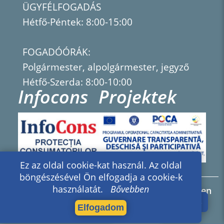
ÜGYFÉLFOGADÁS
Hétfő-Péntek: 8:00-15:00
FOGADÓÓRÁK:
Polgármester, alpolgármester, jegyző
Hétfő-Szerda: 8:00-10:00
Infocons
Projektek
Ez az oldal cookie-kat használ. Az oldal
böngészésével Ön elfogadja a cookie-k
használatát.
Bővebben
2026 © RIA - repyx interactive arhive - Minden
jog fenntartva.
Elfogadom
Készítette:
repyx.com