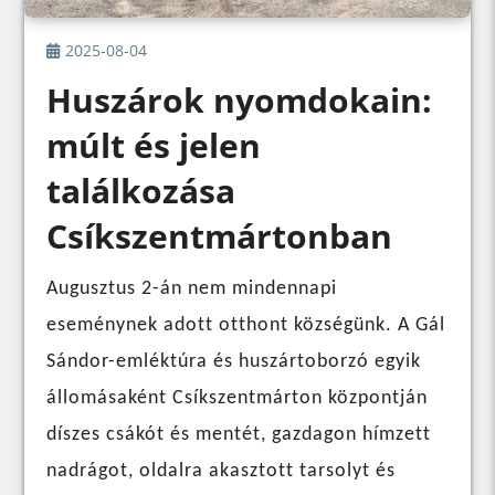
2025-08-04
Huszárok nyomdokain:
múlt és jelen
találkozása
Csíkszentmártonban
Augusztus 2-án nem mindennapi
eseménynek adott otthont községünk. A Gál
Sándor-emléktúra és huszártoborzó egyik
állomásaként Csíkszentmárton központján
díszes csákót és mentét, gazdagon hímzett
nadrágot, oldalra akasztott tarsolyt és