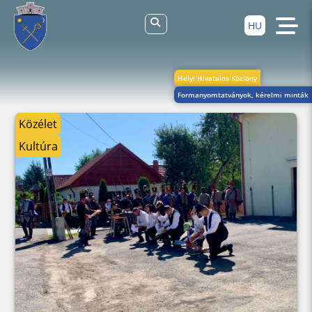
HU
Helyi Hivatalos Közlöny
Formanyomtatványok, kérelmi minták
Közélet
Kultúra