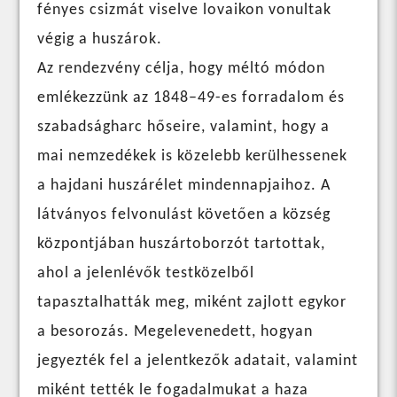
fényes csizmát viselve lovaikon vonultak
végig a huszárok.
Az rendezvény célja, hogy méltó módon
emlékezzünk az 1848–49-es forradalom és
szabadságharc hőseire, valamint, hogy a
mai nemzedékek is közelebb kerülhessenek
a hajdani huszárélet mindennapjaihoz. A
látványos felvonulást követően a község
központjában huszártoborzót tartottak,
ahol a jelenlévők testközelből
tapasztalhatták meg, miként zajlott egykor
a besorozás. Megelevenedett, hogyan
jegyezték fel a jelentkezők adatait, valamint
miként tették le fogadalmukat a haza