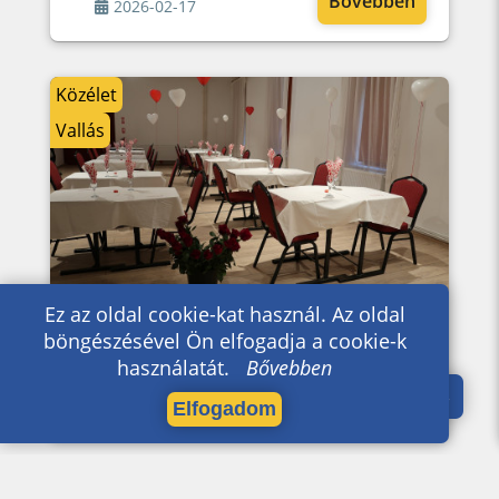
Bővebben
2026-02-17
Közélet
Vallás
Ez az oldal cookie-kat használ. Az oldal
Házasság napja
böngészésével Ön elfogadja a cookie-k
használatát.
Bővebben
Bővebben
2026-02-16
Elfogadom
Közélet