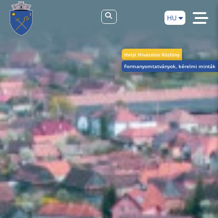
HU
Helyi Hivatalos Közlöny
Formanyomtatványok, kérelmi minták