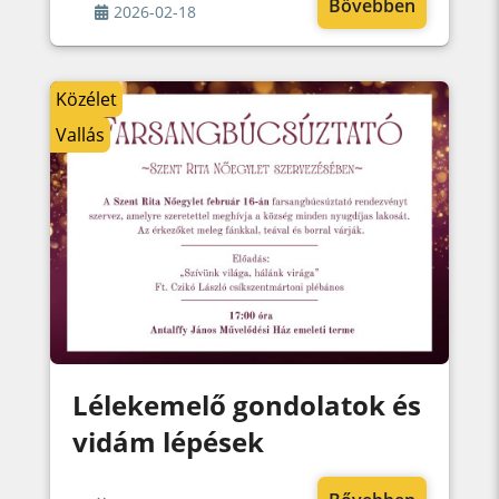
Bővebben
2026-02-18
Közélet
Vallás
Lélekemelő gondolatok és
vidám lépések